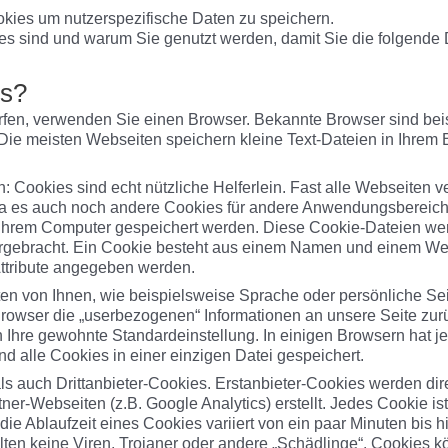
ies um nutzerspezifische Daten zu speichern.
es sind und warum Sie genutzt werden, damit Sie die folgende
es?
rfen, verwenden Sie einen Browser. Bekannte Browser sind beis
. Die meisten Webseiten speichern kleine Text-Dateien in Ihrem
n: Cookies sind echt nützliche Helferlein. Fast alle Webseite
 es auch noch andere Cookies für andere Anwendungsbereiche
f Ihrem Computer gespeichert werden. Diese Cookie-Dateien we
ergebracht. Ein Cookie besteht aus einem Namen und einem Wert
Attribute angegeben werden.
en von Ihnen, wie beispielsweise Sprache oder persönliche Se
r Browser die „userbezogenen“ Informationen an unsere Seite z
n Ihre gewohnte Standardeinstellung. In einigen Browsern hat j
nd alle Cookies in einer einzigen Datei gespeichert.
s auch Drittanbieter-Cookies. Erstanbieter-Cookies werden direk
er-Webseiten (z.B. Google Analytics) erstellt. Jedes Cookie ist
ie Ablaufzeit eines Cookies variiert von ein paar Minuten bis h
en keine Viren, Trojaner oder andere „Schädlinge“. Cookies kö