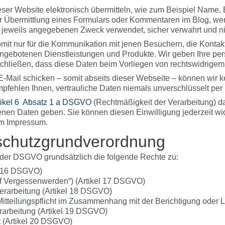
ieser Website elektronisch übermitteln, wie zum Beispiel Name,
 Übermittlung eines Formulars oder Kommentaren im Blog, w
 jeweils angegebenen Zweck verwendet, sicher verwahrt und ni
omit nur für die Kommunikation mit jenen Besuchern, die Kontak
angebotenen Dienstleistungen und Produkte. Wir geben Ihre p
sschließen, dass diese Daten beim Vorliegen von rechtswidrige
-Mail schicken – somit abseits dieser Webseite – können wir 
mpfehlen Ihnen, vertrauliche Daten niemals unverschlüsselt per 
tikel 6 Absatz 1 a DSGVO
(Rechtmäßigkeit der Verarbeitung) dar
nen Daten geben. Sie können diesen Einwilligung jederzeit wide
im Impressum.
schutzgrundverordnung
der DSGVO grundsätzlich die folgende Rechte zu:
el 16 DSGVO)
f Vergessenwerden“) (Artikel 17 DSGVO)
erarbeitung (Artikel 18 DSGVO)
Mitteilungspflicht im Zusammenhang mit der Berichtigung ode
rarbeitung (Artikel 19 DSGVO)
t (Artikel 20 DSGVO)